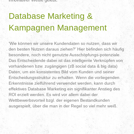
Database Marketing &
Kampagnen Management
'Wie können wir unsere Kundendaten so nutzen, dass wir
den besten Nutzen daraus ziehen?' Hier befinden sich häufig
besondere, noch nicht genutzte Ausschöpfungs-potenziale.
Das Entscheidende dabei ist das intelligente Verknüpfen von
vorhandenen bzw. zugängigen (zB social data & big data)
Daten, um ein konsistentes Bild vom Kunden und seiner
Entscheidungsstruktur zu erhalten. Wenn die vorliegenden
Erkenntnisse zielführend verwendet werden, kann durch
effektives Database Marketing ein signifikanter Anstieg des
ROI erzielt werden. Es wird vor allem dabei der
Wettbewerbsvorteil bzgl. der eigenen Bestandkunden
ausgespielt, über die man in der Regel so viel mehr weiß.
- Kundendaten, Analyse, data, data mining, scoring,
Responsemodell, ROI, big data, verknüpfen, Kundensicht,
360°, database marketing -