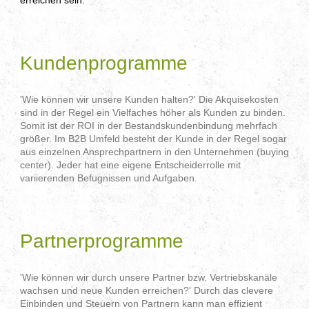
- Neukunden gewinnen, Akquise, Wachstum, Wettbewerb
attackieren, Angebot, value proposition -
Kundenprogramme
'Wie können wir unsere Kunden halten?' Die Akquisekosten
sind in der Regel ein Vielfaches höher als Kunden zu binden.
Somit ist der ROI in der Bestandskundenbindung mehrfach
größer. Im B2B Umfeld besteht der Kunde in der Regel sogar
aus einzelnen Ansprechpartnern in den Unternehmen (buying
center). Jeder hat eine eigene Entscheiderrolle mit
variierenden Befugnissen und Aufgaben.
- buying center, Entscheider, Kunden binden,
Kommunikationsprogramm -
Partnerprogramme
'Wie können wir durch unsere Partner bzw. Vertriebskanäle
wachsen und neue Kunden erreichen?' Durch das clevere
Einbinden und Steuern von Partnern kann man effizient